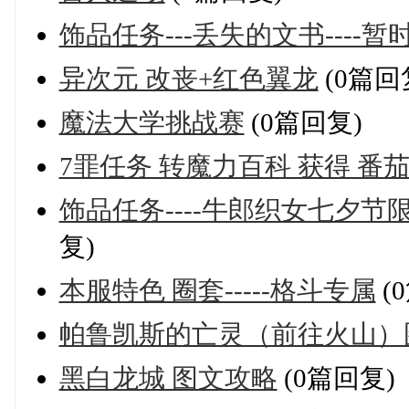
饰品任务---丢失的文书----
异次元 改丧+红色翼龙
(0篇回
魔法大学挑战赛
(0篇回复)
7罪任务 转魔力百科 获得 番
饰品任务----牛郎织女七夕
复)
本服特色 圈套-----格斗专属
(
帕鲁凯斯的亡灵（前往火山）
黑白龙城 图文攻略
(0篇回复)