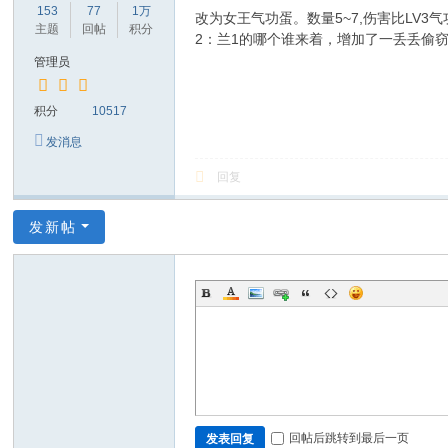
153
77
1万
改为女王气功蛋。数量5~7,伤害比LV3气功
主题
回帖
积分
2：兰1的哪个谁来着，增加了一丢丢偷窃
管理员
积分
10517
发消息
回复
发新帖
回帖后跳转到最后一页
发表回复