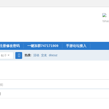
!shao
注册修改密码
一键加群747171909
手游论坛接入
热搜:
活动
交友
discuz
帖子
搜
索
接]
层