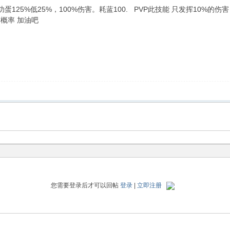
蛋125%低25%，100%伤害。耗蓝100. PVP此技能 只发挥10%的伤害
概率 加油吧
您需要登录后才可以回帖
登录
|
立即注册