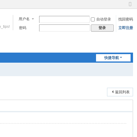
切
换
用户名
自动登录
找回密码
到
窄
_tips!
密码
立即注册
登录
版
快捷导航
返回列表