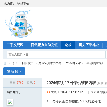
设为首页
收藏本站
二手交易区
回忆魔力自助充值
论坛
魔力下载地址
»
论坛
›
回忆魔力
›
魔力宝贝维护公告
›
2024年7月17日停机维护内容
回
发新帖
忆
2024年7月17日停机维护内容
查看:
2795
|
回复:
0
[复制链
魔
力
纯白尼古丁
发表于 2024-7-17 15:00:15
|
显示全部楼
1：双修女王自带技能LV3气功蛋修改