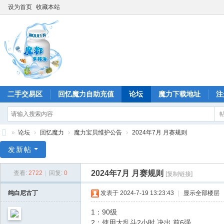
设为首页
收藏本站
二手交易区
回忆魔力自助充值
论坛
魔力下载地址
注
»
论坛
›
回忆魔力
›
魔力宝贝维护公告
›
2024年7月 月赛规则
回
发新帖
忆
2024年7月 月赛规则
查看:
2722
|
回复:
0
[复制链接]
魔
力
纯白尼古丁
发表于 2024-7-19 13:23:43
|
显示全部楼层
1：90级
2：使用大乱斗2小时 决出 前6强