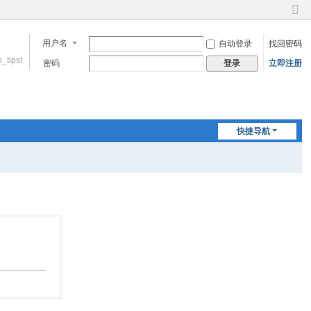
切
换
用户名
自动登录
找回密码
到
窄
_tips!
密码
立即注册
登录
版
快捷导航