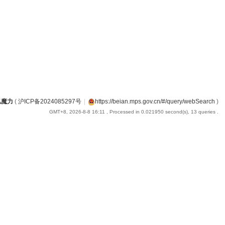
忆魔力
(
沪ICP备2024085297号
|
https://beian.mps.gov.cn/#/query/webSearch
)
GMT+8, 2026-8-8 16:11
, Processed in 0.021950 second(s), 13 queries .