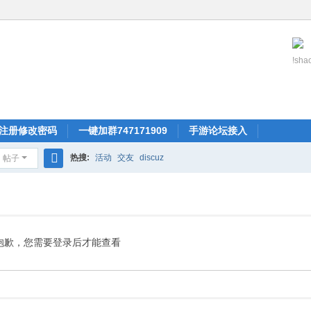
!shao
注册修改密码
一键加群747171909
手游论坛接入
热搜:
活动
交友
discuz
帖子
搜
索
抱歉，您需要登录后才能查看