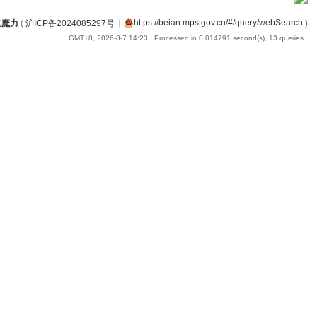
忆魔力
(
沪ICP备2024085297号
|
https://beian.mps.gov.cn/#/query/webSearch
)
GMT+8, 2026-8-7 14:23
, Processed in 0.014791 second(s), 13 queries .