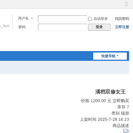
切
换
用户名
自动登录
找回密码
到
窄
_tips!
密码
立即注册
登录
版
快捷导航
满档双修女王
价格
1200.00
元
立即购买
库存
7
类别
端游
上架时间
2025-7-28 16:23
商品
描述