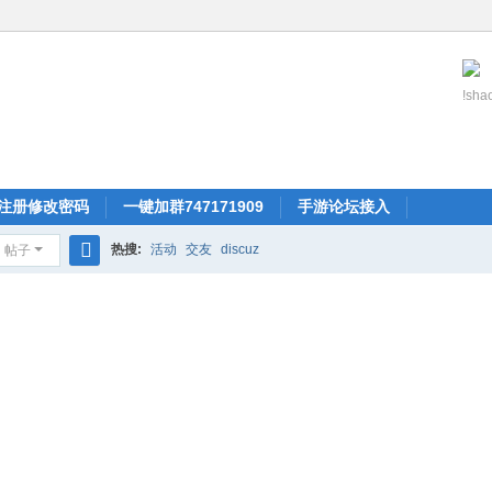
!shao
注册修改密码
一键加群747171909
手游论坛接入
热搜:
活动
交友
discuz
帖子
搜
索